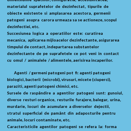
materialul suprafetelor de dezinfectat, tipurile de
obiecte existente si amplasarea acestora, germenii
patogeni asupra carora urmeaza sa se actioneze, scopul
dezinfectiei, etc.
Succesiunea logica a operatiilor este: curatirea
mecanica, aplicarea mijloacelor dezinfectante, asigurarea
timpului de contact, indepartarea substantelor
dezinfectante de pe suprafetele ce pot veni in contact
cu omul / animalele / alimentele, aerisirea incaperilor.
Agenti / germeni patogeni pot fi: agenti patogeni
biologici, bacterii (microbi), virusuri, micete (ciuperci),
paraziti, agenti patogeni chimici, etc.
Sursele de raspândire a agentilor patogeni sunt: gunoiul,
diverse resturi organice, resturile furajere, balegar, urina,
murdarie, locuri de acumulare a diverselor dejectii,
stratul superficial de pamânt din adaposturile pentru
animale, locuri contaminate, etc.
Caracteristicile agentilor patogeni se refera la: forma