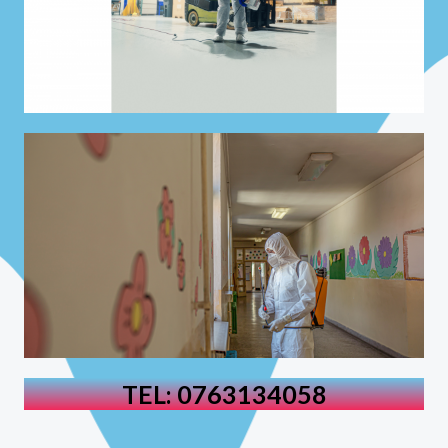
TEL: 0763134058