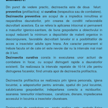
Din punct de vedere practic, dezinsectia este de doua feluri:
preventiva
(profilactica) si
curativa
(terapeutica sau de combatere).
Dezinsectia preventiva
are scopul de a impiedica inmultirea si
raspandirea daunatorilor, prin crearea de conditii nefavorabile
dezvoltarii acestora. Ea se refera la aplicarea intocmai si permanent
a masurilor igienico-sanitare, de buna gospodarire a obiectivului in
scopul reducerii la minimum a depozitelor de materii organice in
descompunere, favorabile dezvoltarii larvelor si a posibilitatilor de
acces a insectelor adulte spre hrana. Are caracter permanent si
trebuie facuta ori de cate ori este nevoie dar nu la intervale mai mari
de 3 luni.
Dezinsectia curativa
consta in executarea unor actiuni de
combatere in focar, cu scopul distrugerii rapide a daunatorilor
existenti. Se realizeaza la intervale repetate de 10-14 zile pentru
distrugerea focarelor, fiind urmata apoi de dezinsectia profilactica.
Dezinsectia profilactica se realizeaza prin igiena personala, igiena
locuintei, a adaposturilor pentru animale, spatiul din jurul locuintei,
salubrizarea gospodariilor, indepartarea corecta a reziduurilor,
asanarea terenurilor mlastinoase, canalizare, drenare, impiedecarea
accesului in locuinta a insectelor zburatoare.
Dezinsectia de combatere se poate realiza prin metode fizice