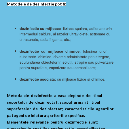
Metodele de dezinfectie pot fi:
dezinfectie cu mijloace fizice:
spalare, actionare prin
intermediul caldurii, al razelor ultraviolete, actionare cu
ultrasunete, radiatii gama, etc.;
dezinfectie cu mijloace chimice:
folosirea unor
substante chimice diverse administrate prin stergere,
scufundarea obiectelor in solutii, stropire sau pulverizare
pentru suprafete, vaporizare sau aerosolizare;
dezinfectie asociata:
cu mijloace fizice si chimice.
Metoda de dezinfectie aleasa depinde de: tipul
suportului de dezinfectat; scopul urmarit; tipul
suprafetelor de dezinfectat; caracteristicile agentilor
patogeni de inlaturat; criteriile specifice.
Elementele relevante pentru dezinfectie sunt:
dimensiunile spatiilor, configuratia, accesibilitatea,