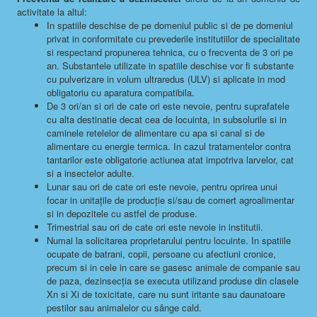
activitate la altul:
In spatiile deschise de pe domeniul public si de pe domeniul
privat in conformitate cu prevederile institutiilor de specialitate
si respectand propunerea tehnica, cu o frecventa de 3 ori pe
an. Substantele utilizate in spatiile deschise vor fi substante
cu pulverizare in volum ultraredus (ULV) si aplicate in mod
obligatoriu cu aparatura compatibila.
De 3 ori/an si ori de cate ori este nevoie, pentru suprafatele
cu alta destinatie decat cea de locuinta, in subsolurile si in
caminele retelelor de alimentare cu apa si canal si de
alimentare cu energie termica. In cazul tratamentelor contra
tantarilor este obligatorie actiunea atat impotriva larvelor, cat
si a insectelor adulte.
Lunar sau ori de cate ori este nevoie, pentru oprirea unui
focar in unitaţile de producţie si/sau de comert agroalimentar
si in depozitele cu astfel de produse.
Trimestrial sau ori de cate ori este nevoie in institutii.
Numai la solicitarea proprietarului pentru locuinte. In spatiile
ocupate de batrani, copii, persoane cu afectiuni cronice,
precum si in cele in care se gasesc animale de companie sau
de paza, dezinsecţia se executa utilizand produse din clasele
Xn si Xi de toxicitate, care nu sunt iritante sau daunatoare
pestilor sau animalelor cu sânge cald.