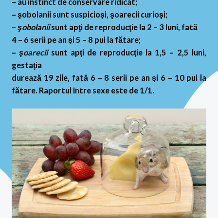
– au instinct de conservare ridicat;
– şobolanii sunt suspicioşi, şoarecii curioşi;
–
şobolanii
sunt apţi de reproducţie la 2 – 3 luni, fată
4 – 6 serii pe an şi 5 – 8 pui la fătare;
–
şoarecii
sunt apţi de reproducţie la 1,5 – 2,5 luni,
gestaţia
durează 19 zile, fată 6 – 8 serii pe an şi 6 – 10 pui la
fătare.
Raportul între sexe este de 1/1.