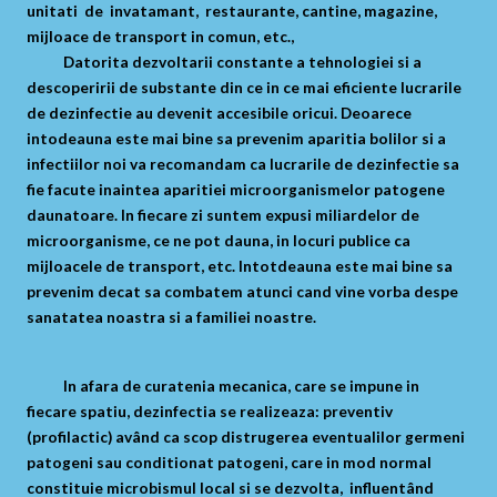
unitati de invatamant, restaurante, cantine, magazine,
mijloace de transport in comun, etc.,
Datorita dezvoltarii constante a tehnologiei si a
descoperirii de substante din ce in ce mai eficiente lucrarile
de dezinfectie au devenit accesibile oricui. Deoarece
intodeauna este mai bine sa prevenim aparitia bolilor si a
infectiilor noi va recomandam ca lucrarile de dezinfectie sa
fie facute inaintea aparitiei microorganismelor patogene
daunatoare. In fiecare zi suntem expusi miliardelor de
microorganisme, ce ne pot dauna, in locuri publice ca
mijloacele de transport, etc. Intotdeauna este mai bine sa
prevenim decat sa combatem atunci cand vine vorba despe
sanatatea noastra si a familiei noastre.
In afara de curatenia mecanica, care se impune in
fiecare spatiu, dezinfectia se realizeaza: preventiv
(profilactic) având ca scop distrugerea eventualilor germeni
patogeni sau conditionat patogeni, care in mod normal
constituie microbismul local si se dezvolta, influentând