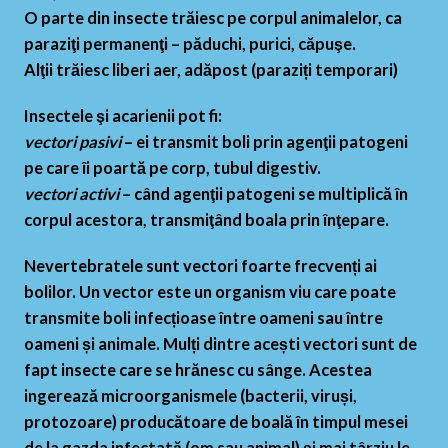
O parte din insecte trăiesc pe corpul animalelor, ca
paraziţi permanenţi – păduchi, purici, căpuşe.
Alţii trăiesc liberi aer, adăpost (paraziți temporari)
Insectele şi acarienii pot fi:
vectori pasivi
– ei transmit boli prin agenţii patogeni
pe care îi poartă pe corp, tubul digestiv.
vectori activi
– când agenţii patogeni se multiplică în
corpul acestora, transmiţând boala prin înţepare.
Nevertebratele sunt vectori foarte frecvenți ai
bolilor. Un vector este un organism viu care poate
transmite boli infecțioase între oameni sau între
oameni și animale. Mulți dintre acești vectori sunt de
fapt insecte care se hrănesc cu sânge. Acestea
ingerează microorganismele (bacterii, viruși,
protozoare) producătoare de boală în timpul mesei
de la gazda infectată (om sau animal) și mai târziu le