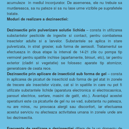
acumuleze in mediul inconjurator. De asemenea, ele nu trebuie sa
murdareasca, sa nu pateze si sa nu lase urme vizibile pe suprafetele
tratate.
Moduri de realizare a dezinsectiei:
Dezinsectie prin pulverizare solutie lichida
– consta in utilizarea
substantelor pesticide de ingestie si contact, pentru combaterea
insectelor adulte si a larvelor. Substantele se aplica in stare
pulverizata, in strat grosier, sub forma de aerosoli. Tratamentul se
efectueaza in doua etape la interval de 14-21 zile cu pompa tip
vermorel pentru spatiile inchise (apartamente, birouri, etc), iar pentru
exterior (cladiri si vegetatie) se folosesc aparate tip atomizor,
generatoare de ceata rece.
Dezinsectie prin aplicare de insecticid sub forma de gel
– consta
in aplicarea de picaturi de insecticid sub forma de gel atat in zonele
de trecere ale insectelor vizate, cat si in spatiile in care nu pot fi
utilizate substantele lichide (aparatura electronica si electrocasnica,
panouri electrice, sertare, masini de gatit, etc.). Avantajul acestei
operatiuni este ca picaturile de gel nu se vad, substanta nu pateaza,
nu are miros, nu provoaca alergii sau disconfort, iar efectuarea
acestui serviciu nu afecteaza activitatea umana in zonele unde are
loc dezinsectia.
Frecventa de realizare a dezinsectiei
difera de la un domeniu de