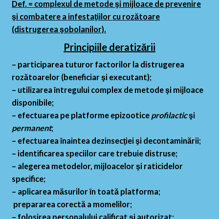
Def. = complexul de metode şi mijloace de prevenire
şi combatere a infestaţiilor cu rozătoare
(distrugerea şobolanilor).
Principiile deratizării
– participarea tuturor factorilor la distrugerea
rozătoarelor (beneficiar şi executant);
– utilizarea întregului complex de metode şi mijloace
disponibile;
– efectuarea pe platforme epizootice
profilactic
şi
permanent
;
– efectuarea înaintea dezinsecţiei şi decontaminării;
– identificarea speciilor care trebuie distruse;
– alegerea metodelor, mijloacelor şi raticidelor
specifice;
– aplicarea măsurilor în toată platforma;
prepararea corectă a momelilor;
– folosirea personalului calificat şi autorizat;