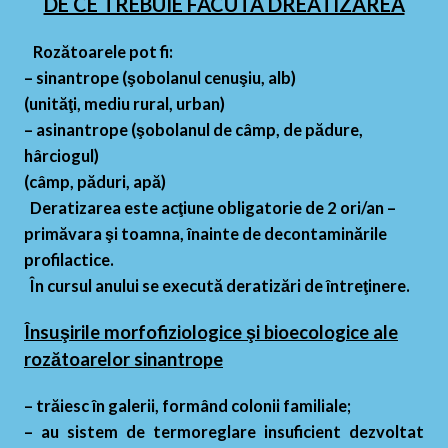
DE CE TREBUIE FACUTA DREATIZAREA
Rozătoarele pot fi:
– sinantrope (şobolanul cenuşiu, alb)
(unităţi, mediu rural, urban)
– asinantrope (şobolanul de câmp, de pădure,
hârciogul)
(câmp, păduri, apă)
Deratizarea este acţiune obligatorie de 2 ori/an –
primăvara şi toamna, înainte de decontaminările
profilactice.
În cursul anului se execută deratizări de întreţinere.
Însuşirile morfofiziologice şi bioecologice ale
rozătoarelor sinantrope
– trăiesc în galerii, formând colonii familiale;
– au sistem de termoreglare insuficient dezvoltat