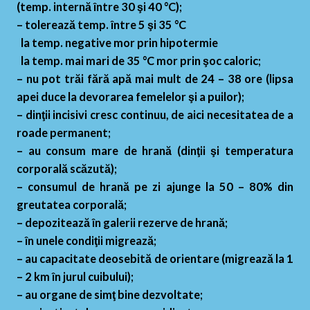
(temp. internă între 30 şi 40 °C);
– tolerează temp. între 5 şi 35 °C
la temp. negative mor prin hipotermie
la temp. mai mari de 35 °C mor prin şoc caloric;
– nu pot trăi fără apă mai mult de 24 – 38 ore (lipsa
apei duce la devorarea femelelor şi a puilor);
– dinţii incisivi cresc continuu, de aici necesitatea de a
roade permanent;
– au consum mare de hrană (dinţii şi temperatura
corporală scăzută);
– consumul de hrană pe zi ajunge la 50 – 80% din
greutatea corporală;
– depozitează în galerii rezerve de hrană;
– în unele condiţii migrează;
– au capacitate deosebită de orientare (migrează la 1
– 2 km în jurul cuibului);
– au organe de simţ bine dezvoltate;