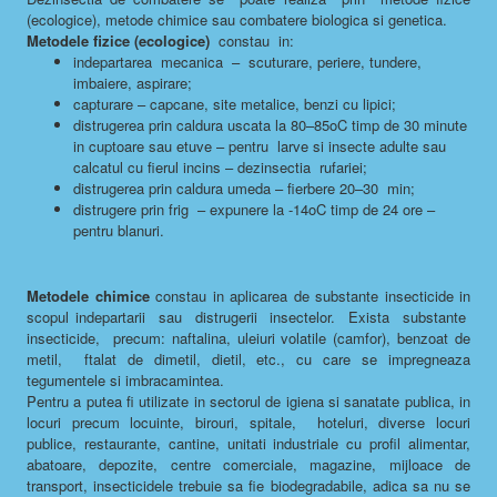
(ecologice), metode chimice sau combatere biologica si genetica.
Metodele fizice (ecologice)
constau in:
indepartarea mecanica – scuturare, periere, tundere,
imbaiere, aspirare;
capturare – capcane, site metalice, benzi cu lipici;
distrugerea prin caldura uscata la 80–85oC timp de 30 minute
in cuptoare sau etuve – pentru larve si insecte adulte sau
calcatul cu fierul incins – dezinsectia rufariei;
distrugerea prin caldura umeda – fierbere 20–30 min;
distrugere prin frig – expunere la -14oC timp de 24 ore –
pentru blanuri.
Metodele chimice
constau in aplicarea de substante insecticide in
scopul indepartarii sau distrugerii insectelor. Exista substante
insecticide, precum: naftalina, uleiuri volatile (camfor), benzoat de
metil, ftalat de dimetil, dietil, etc., cu care se impregneaza
tegumentele si imbracamintea.
Pentru a putea fi utilizate in sectorul de igiena si sanatate publica, in
locuri precum locuinte, birouri, spitale, hoteluri, diverse locuri
publice, restaurante, cantine, unitati industriale cu profil alimentar,
abatoare, depozite, centre comerciale, magazine, mijloace de
transport, insecticidele trebuie sa fie biodegradabile, adica sa nu se