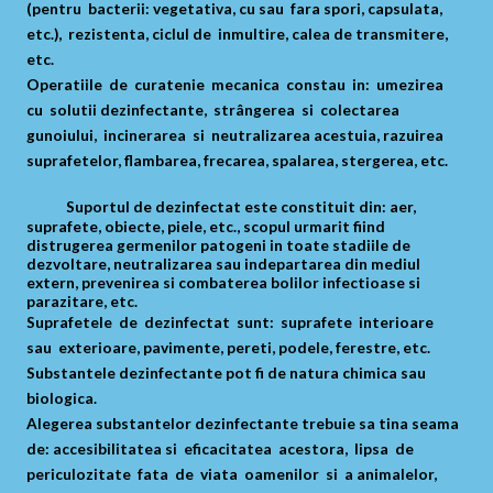
(pentru bacterii: vegetativa, cu sau fara spori, capsulata,
etc.), rezistenta, ciclul de inmultire, calea de transmitere,
etc.
Operatiile de curatenie mecanica constau in: umezirea
cu solutii dezinfectante, strângerea si colectarea
gunoiului, incinerarea si neutralizarea acestuia, razuirea
suprafetelor, flambarea, frecarea, spalarea, stergerea, etc.
Suportul de dezinfectat este constituit din: aer,
suprafete, obiecte, piele, etc., scopul urmarit fiind
distrugerea germenilor patogeni in toate stadiile de
dezvoltare, neutralizarea sau indepartarea din mediul
extern, prevenirea si combaterea bolilor infectioase si
parazitare, etc.
Suprafetele de dezinfectat sunt: suprafete interioare
sau exterioare, pavimente, pereti, podele, ferestre, etc.
Substantele dezinfectante pot fi de natura chimica sau
biologica.
Alegerea substantelor dezinfectante trebuie sa tina seama
de: accesibilitatea si eficacitatea acestora, lipsa de
periculozitate fata de viata oamenilor si a animalelor,